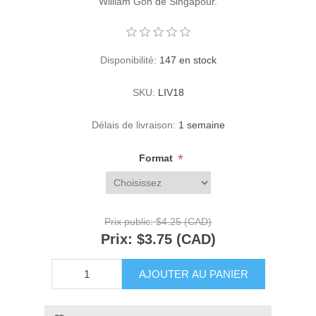
William Goh de Singapour.
Disponibilité:
147 en stock
SKU:
LIV18
Délais de livraison:
1 semaine
*
Format
Prix public:
$4.25 (CAD)
Prix:
$3.75 (CAD)
AJOUTER AU PANIER