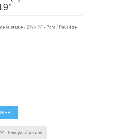
19"
 de la statue / 2¾ x ¾" - 7cm / Peut être
NIER
Envoyer à un ami