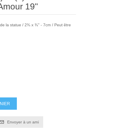
Amour 19"
 de la statue / 2¾ x ¾" - 7cm / Peut être
NIER
Envoyer à un ami