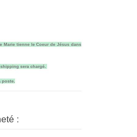
e Marie tienne le Coeur de Jésus dans
 shipping sera chargé.
 poste.
eté :